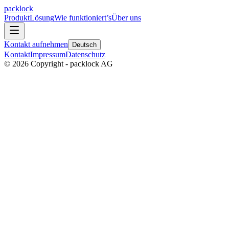
packlock
Produkt
Lösung
Wie funktioniert’s
Über uns
Kontakt aufnehmen
Deutsch
Kontakt
Impressum
Datenschutz
©
2026
Copyright - packlock AG